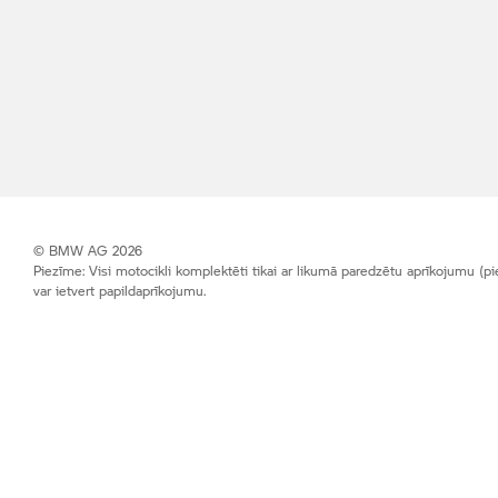
© BMW AG 2026
Piezīme: Visi motocikli komplektēti tikai ar likumā paredzētu aprīkojumu (piem
var ietvert papildaprīkojumu.