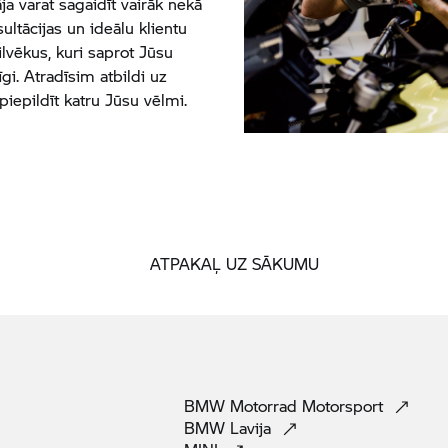
a varat sagaidīt vairāk nekā
ultācijas un ideālu klientu
lvēkus, kuri saprot Jūsu
i. Atradīsim atbildi uz
iepildīt katru Jūsu vēlmi.
ATPAKAĻ UZ SĀKUMU
BMW Motorrad
Motorsport
BMW
Lavija