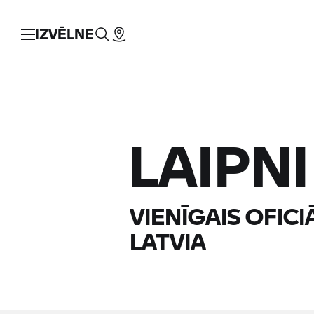
IZVĒLNE
LAIPN
VIENĪGAIS OFIC
LATVIA