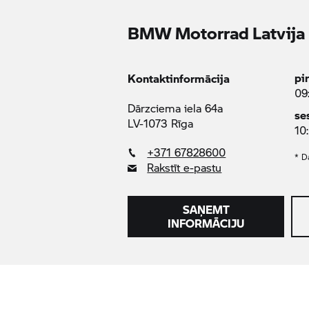
BMW Motorrad
Latvija
pi
Kontaktinformācija
09
Dārzciema iela 64a
se
LV-1073 Rīga
10
+371 67828600
* Da
Rakstīt e-pastu
SAŅEMT
INFORMĀCIJU