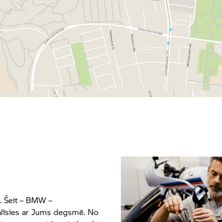
ā. Šeit – BMW –
dalīsies ar Jums degsmē. No