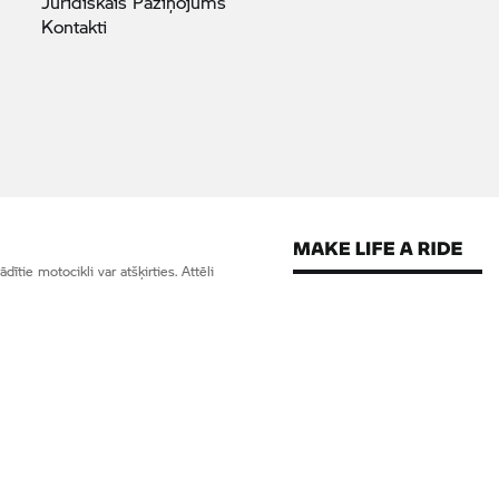
Juridiskais
Paziņojums
Kontakti
tie motocikli var atšķirties. Attēli