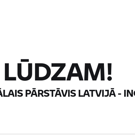
I LŪDZAM!
IĀLAIS PĀRSTĀVIS LATVIJĀ -