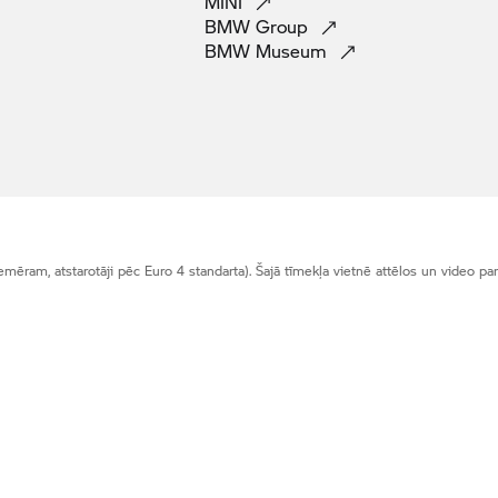
MINI
BMW
Group
BMW
Museum
ēram, atstarotāji pēc Euro 4 standarta). Šajā tīmekļa vietnē attēlos un video parādī