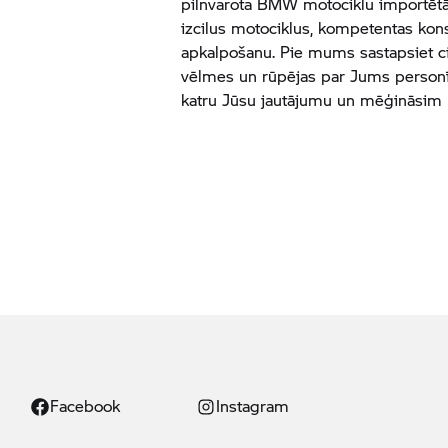
pilnvarota BMW motociklu importētāj
izcilus motociklus, kompetentas kons
apkalpošanu. Pie mums sastapsiet ci
vēlmes un rūpējas par Jums personīg
katru Jūsu jautājumu un mēģināsim p
Facebook
Instagram