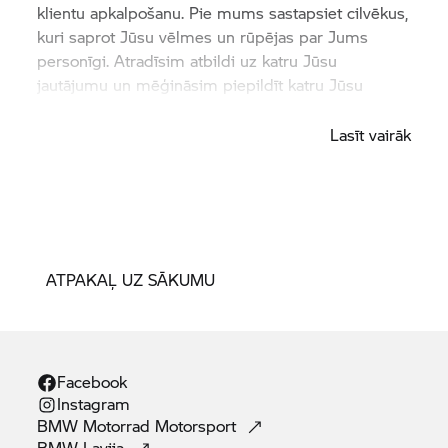
klientu apkalpošanu. Pie mums sastapsiet cilvēkus,
kuri saprot Jūsu vēlmes un rūpējas par Jums
personīgi. Atradīsim atbildi uz katru Jūsu
jautājumu un mēģināsim piepildīt katru Jūsu
vēlmi.
Lasīt vairāk
ATPAKAĻ UZ SĀKUMU
Facebook
Instagram
BMW Motorrad
Motorsport
BMW
Lavija