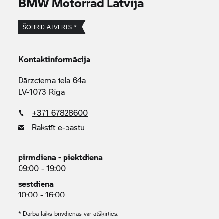
BMW Motorrad
Latvija
ŠOBRĪD ATVĒRTS *
Kontaktinformācija
Dārzciema iela 64a
LV-1073 Rīga
+371 67828600
Rakstīt e-pastu
pirmdiena - piektdiena
09:00 - 19:00
sestdiena
10:00 - 16:00
* Darba laiks brīvdienās var atšķirties.