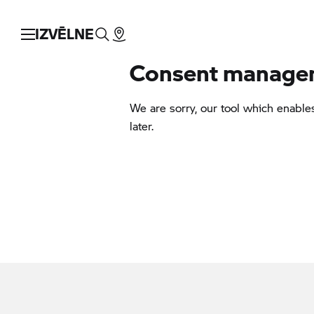
IZVĒLNE