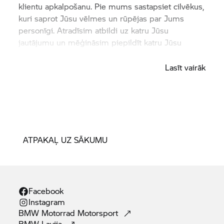
klientu apkalpošanu. Pie mums sastapsiet cilvēkus,
kuri saprot Jūsu vēlmes un rūpējas par Jums
personīgi. Atradīsim atbildi uz katru Jūsu
jautājumu un mēģināsim piepildīt katru Jūsu
vēlmi.
Lasīt vairāk
ATPAKAĻ UZ SĀKUMU
Facebook
Instagram
BMW Motorrad
Motorsport
BMW
Lavija