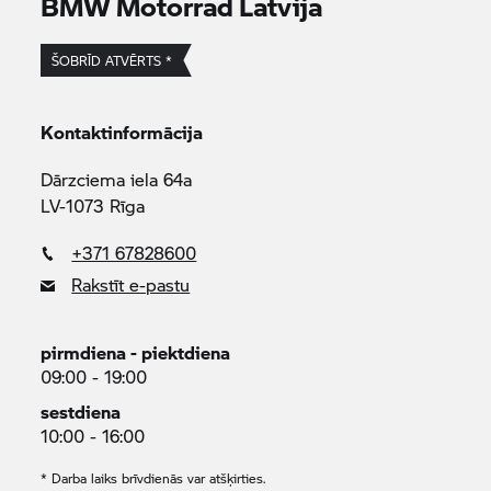
BMW Motorrad
Latvija
ŠOBRĪD ATVĒRTS *
Kontaktinformācija
Dārzciema iela 64a
LV-1073 Rīga
+371 67828600
Rakstīt e-pastu
pirmdiena - piektdiena
09:00 - 19:00
sestdiena
10:00 - 16:00
* Darba laiks brīvdienās var atšķirties.