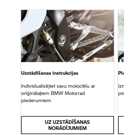
Uzstādīšanas instrukcijas
Piederu
Individualizējiet savu motociklu ar
Izmanto
oriģinālajiem
BMW Motorrad
piederu
piederumiem
UZ UZSTĀDĪŠANAS
NORĀDĪJUMIEM