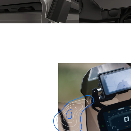
Bagāžas turētājs Vario koferu
TFT displejs ar savi
stiprināšanai
kontrolleri – standar