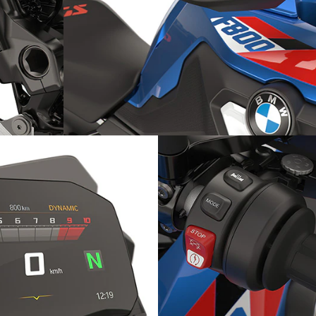
andarta
Izturīgi roku aizsargi