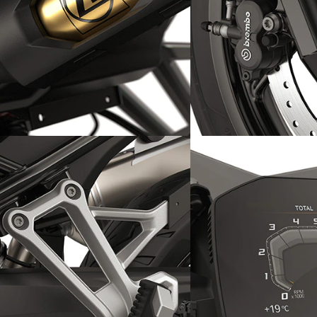
Dynamic ESA drošai
ABS Pro un DTC – st
braukšanas pieredzei
aprīkojumā