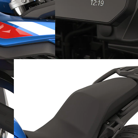
Vairāk jaudas ar standarta
USB pieslēgvietu