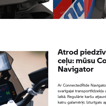
Apsildāmi rokturi ar
enojamību un multi-
daudzpakāpju regulēšanu
ta aprīkojumā
Atrod piedzīv
ceļu: mūsu C
Navigator
Ar ConnectedRide Navigator 
svarīgajai transportlīdzekļa
laikā. Regulārie karšu atjau
katru galamērķi. Izturīgais a