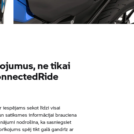
Plašāka sēdekļu izvēle
ojumus, ne tikai
onnectedRide
iespējams sekot līdzi visai
 un satiksmes informācijai brauciena
ninājumi nodrošina, ka sasniegsiet
prīkojums spēj tikt galā gandrīz ar