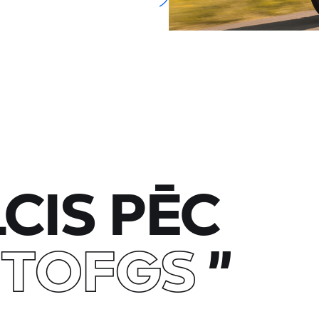
LCIS PĒC
ITOFGS
”