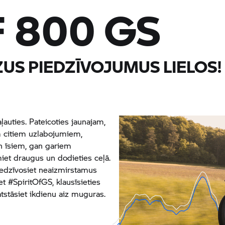
F 800 GS
US PIEDZĪVOJUMUS LIELOS!
ļauties. Pateicoties jaunajam,
 citiem uzlabojumiem,
an īsiem, gan gariem
iet draugus un dodieties ceļā.
piedzīvosiet neaizmirstamus
iet
#SpiritOfGS
, klausīsieties
tstāsiet ikdienu aiz muguras.