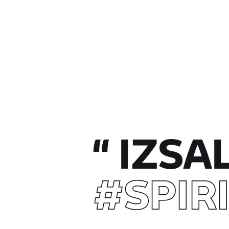
“
IZSA
#SPIR