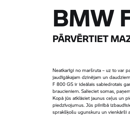
BMW
PĀRVĒRTIET MAZ
Neatkarīgi no maršruta – uz to var pa
jaudīgākajam dzinējam un daudziem
F 800 GS
ir ideālais sabiedrotais g
braucieniem. Salieciet somas, paņem
Kopā jūs atklāsiet jaunus ceļus un 
piedzīvojumus. Jūs pilnībā izbaudīs
sprakšķošu ugunskuru un vienkārši a