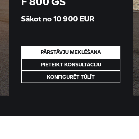
F 800 GS
Sākot no 10 900
EUR
PĀRSTĀVJU MEKLĒŠANA
PIETEIKT KONSULTĀCIJU
KONFIGURĒT TŪLĪT