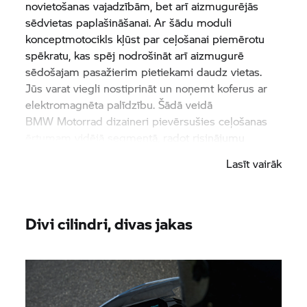
novietošanas vajadzībām, bet arī aizmugurējās
sēdvietas paplašināšanai. Ar šādu moduli
konceptmotocikls kļūst par ceļošanai piemērotu
spēkratu, kas spēj nodrošināt arī aizmugurē
sēdošajam pasažierim pietiekami daudz vietas.
Jūs varat viegli nostiprināt un noņemt koferus ar
elektromagnēta palīdzību. Šādā veidā
BMW Motorrad
dizaineri pievērsušies ceļošanas
ērtumam vidējā segmentā, radot risinājumu
braucējiem, kuriem patīk ceļot vienatnē, tomēr kuri
Lasīt vairāk
nevēlas zaudēt ceļošanas prieku, kādu var gūt
kopā ar draugiem.
BMW Motorrad
9cento
konceptmotocikls spēj ideāli pielāgoties.
Divi cilindri, divas jakas