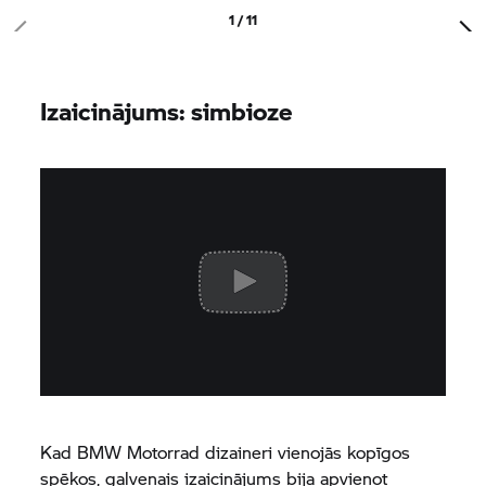
1 / 11
Izaicinājums: simbioze
Kad
BMW Motorrad
dizaineri vienojās kopīgos
spēkos, galvenais izaicinājums bija apvienot