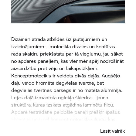
Dizaineri atrada atbildes uz jautājumiem un
izaicinājumiem – motocikla dizains un kontūras
rada skaidru priekšstatu par tā vieglumu, jau sākot
no apdares paneļiem, kas vienmēr spēj nodrošināt
aizsardzību pret vēju un laikapstākļiem.
Konceptmotocikls ir veidots divās daļās. Augšējo
daļu veido hromēta degvielas tvertne, bet
degvielas tvertnes pārsegs ir no matēta alumīnija.
Lejas daļā izmantota oglekļa šķiedra – jauna
struktūra, kuras izskats atgādina laminētu filcu.
Apdarē iestrādātie peldošie paneļi piešķir īpašus
akcentus un izceļ konceptmotocikla siluetu, kas
veidots dinamiskā dizaina valodā.
Lasīt vairāk