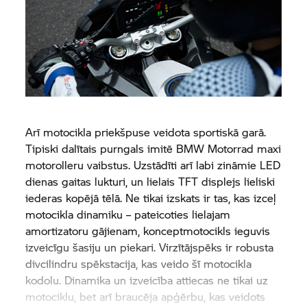
Arī motocikla priekšpuse veidota sportiskā garā.
Tipiski dalītais purngals imitē
BMW Motorrad
maxi
motorolleru vaibstus. Uzstādīti arī labi zināmie LED
dienas gaitas lukturi, un lielais TFT displejs lieliski
iederas kopējā tēlā. Ne tikai izskats ir tas, kas izceļ
motocikla dinamiku – pateicoties lielajam
amortizatoru gājienam, konceptmotocikls ieguvis
izveicīgu šasiju un piekari. Virzītājspēks ir robusta
divcilindru spēkstacija, kas veido šī motocikla
kodolu. Dinamika un izveicība attiecas ne tikai uz
motociklu, bet arī braucēja apģērbu, kas veidots