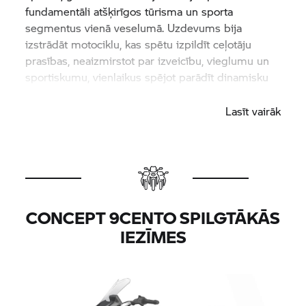
fundamentāli atšķirīgos tūrisma un sporta
segmentus vienā veselumā. Uzdevums bija
izstrādāt motociklu, kas spētu izpildīt ceļotāju
prasības, neaizmirstot par izveicību, vieglumu un
sportiskumu, vienlaikus spējot parādīt dinamisku
agresivitāti.
Lasīt vairāk
CONCEPT 9CENTO SPILGTĀKĀS
IEZĪMES