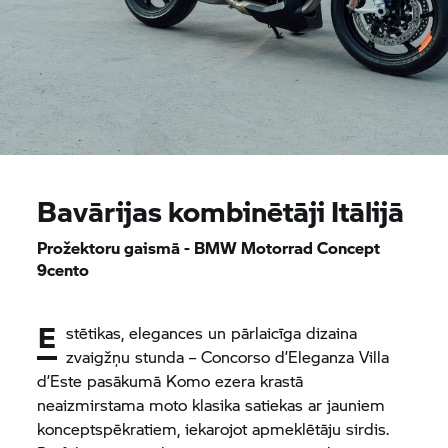
Bavārijas kombinētāji Itālijā
Prožektoru gaismā -
BMW Motorrad
Concept
9cento
E
stētikas, elegances un pārlaicīga dizaina
zvaigžņu stunda – Concorso d’Eleganza Villa
d’Este pasākumā Komo ezera krastā
neaizmirstama moto klasika satiekas ar jauniem
konceptspēkratiem, iekarojot apmeklētāju sirdis.