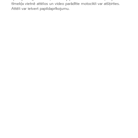
tīmekļa vietnē attēlos un video parādītie motocikli var atšķirties.
Attēli var ietvert papildaprīkojumu.