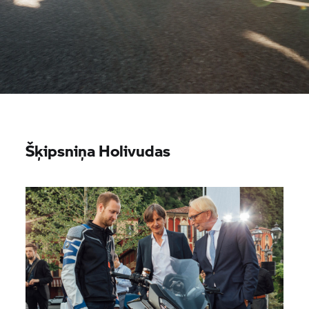
Šķipsniņa Holivudas