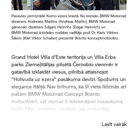
Pasaules pirmizrāde Komo ezera krastā. No kreisās:
BMW Motorrad
dizainers Andreass Martins (Andreas Martin),
BMW Motorrad
galvenais dizainers Edgars Heinrihs (Edgar Heinrich) un
BMW Motorrad
izstrādes nodaļas vadītājs prof. Dr. Karls Viktors
Šālers (Karl Viktor Schaller) prezentē 9cento konceptmotociklu.
Grand Hotel Villa d'Este teritorija un Villa Erba
parks Ziemeļitālijas pilsētā Černobio vienmēr ir
gatavībā izklaidēt viesus, pilnībā attaisnojot
"Holivuda uz ezera" pasākuma devīzi. Spožums un
elegance Itālijā. Nav brīnums, ka šī vieta līdzinās arī
pašam
BMW Motorrad
Concept 9cento
motociklam, vai vismaz ir ietekmējusi nosaukuma
izvēli. Mēs, protams, runājam par motocikla
nosaukumu.
Lasīt vairāk