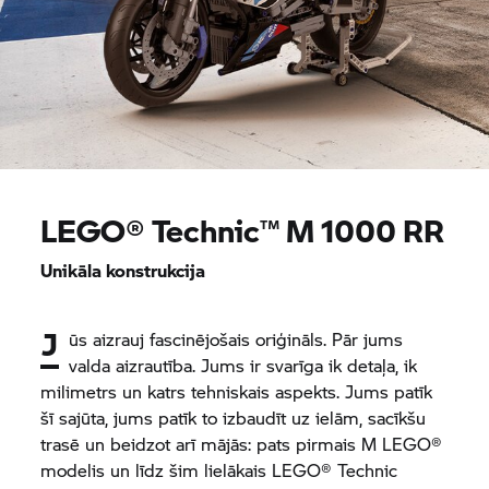
LEGO® Technic™
M 1000 RR
Unikāla konstrukcija
J
ūs aizrauj fascinējošais oriģināls. Pār jums
valda aizrautība. Jums ir svarīga ik detaļa, ik
milimetrs un katrs tehniskais aspekts. Jums patīk
šī sajūta, jums patīk to izbaudīt uz ielām, sacīkšu
trasē un beidzot arī mājās: pats pirmais M LEGO®
modelis un līdz šim lielākais LEGO® Technic