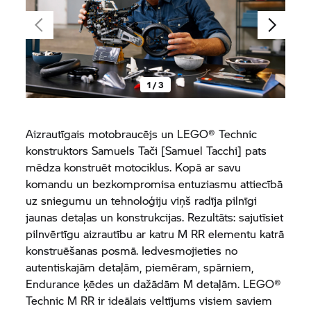
1 / 3
Aizrautīgais motobraucējs un LEGO® Technic
konstruktors Samuels Tači [Samuel Tacchi] pats
mēdza konstruēt motociklus. Kopā ar savu
komandu un bezkompromisa entuziasmu attiecībā
uz sniegumu un tehnoloģiju viņš radīja pilnīgi
jaunas detaļas un konstrukcijas. Rezultāts: sajutīsiet
pilnvērtīgu aizrautību ar katru
M RR
elementu katrā
konstruēšanas posmā. Iedvesmojieties no
autentiskajām detaļām, piemēram, spārniem,
Endurance ķēdes un dažādām M detaļām. LEGO®
Technic
M RR
ir ideālais veltījums visiem saviem