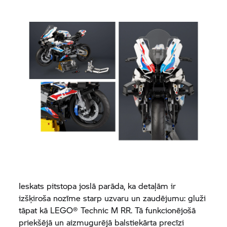
Ieskats pitstopa joslā parāda, ka detaļām ir
izšķiroša nozīme starp uzvaru un zaudējumu: gluži
tāpat kā LEGO® Technic
M RR.
Tā funkcionējošā
priekšējā un aizmugurējā balstiekārta precīzi