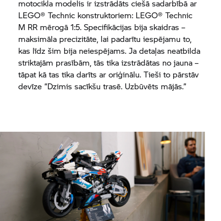
motocikla modelis ir izstrādāts ciešā sadarbībā ar
LEGO® Technic konstruktoriem: LEGO® Technic
M RR
mērogā 1:5. Specifikācijas bija skaidras –
maksimāla precizitāte, lai padarītu iespējamu to,
kas līdz šim bija neiespējams. Ja detaļas neatbilda
striktajām prasībām, tās tika izstrādātas no jauna –
tāpat kā tas tika darīts ar oriģinālu. Tieši to pārstāv
devīze “Dzimis sacīkšu trasē. Uzbūvēts mājās.”