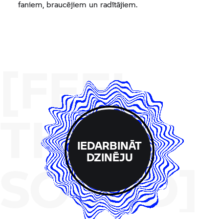
faniem, braucējiem un radītājiem.
[FEEL
THE
IEDARBINĀT
DZINĒJU
SOUND]