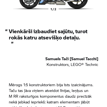
1 / 2
“
Vienkārši izbaudiet sajūtu, turot
rokās katru atsevišķo detaļu.
”
Samuels Tači [Samuel Tacchi]
Konstruktors, LEGO® Technic
Mērogs 1:5 konstruktoriem bija īsts izaicinājums.
Taču tas ļāva viņiem atveidot līnijas, leņķus un
M RR
raksturīgos komponentus daudz precīzāk
nekā jebkad iepriekš: katram elementam jābūt