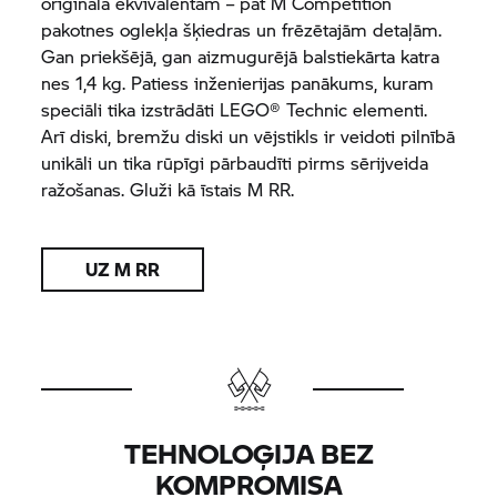
oriģināla ekvivalentam – pat M Competition
pakotnes oglekļa šķiedras un frēzētajām detaļām.
Gan priekšējā, gan aizmugurējā balstiekārta katra
nes 1,4 kg. Patiess inženierijas panākums, kuram
speciāli tika izstrādāti LEGO® Technic elementi.
Arī diski, bremžu diski un vējstikls ir veidoti pilnībā
unikāli un tika rūpīgi pārbaudīti pirms sērijveida
ražošanas. Gluži kā īstais
M RR.
UZ
M RR
TEHNOLOĢIJA BEZ
KOMPROMISA