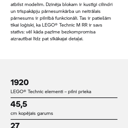
atbilst modelim. Dzinēja blokam ir kustīgi cilindri
un trīspakāpju pārnesumkārba un neitrālais
pārnesums ir pilnībā funkcionāli. Tas ir patiešām
tikai loģiski, ka LEGO® Technic
M RR
ir savs
statīvs: vēl kāda pazīme bezkompromisa
aizrautībai līdz pat sīkākajai detaļai.
1920
LEGO® Technic elementi – pilni prieka
45,5
cm kopējais garums
27