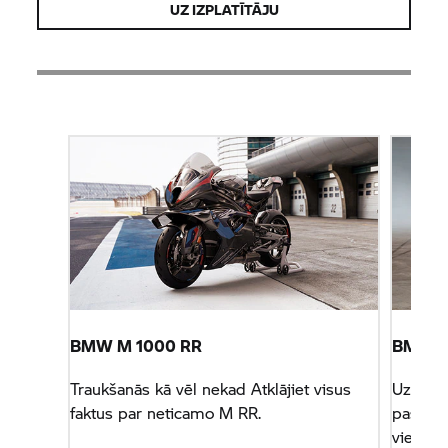
UZ IZPLATĪTĀJU
BMW M
1000 RR
BMW 
Traukšanās kā vēl nekad Atklājiet visus
Uzzinie
faktus par neticamo
M RR.
pasaulē
vietnē.