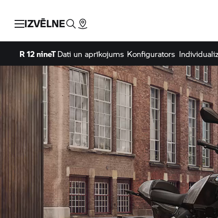
IZVĒLNE
R 12 nineT
Dati un aprīkojums
Konfigurators
Individuali