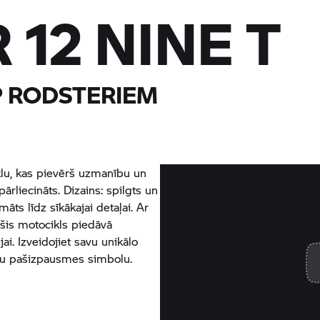
12 NINE T
P RODSTERIEM
iklu, kas pievērš uzmanību un
pārliecināts. Dizains: spilgts un
āts līdz sīkākajai detaļai. Ar
šis motocikls piedāvā
ai. Izveidojiet savu unikālo
jūsu pašizpausmes simbolu.