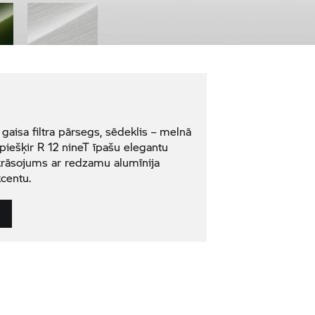
 gaisa filtra pārsegs, sēdeklis – melnā
 piešķir R 12 nineT īpašu elegantu
rāsojums ar redzamu alumīnija
kcentu.