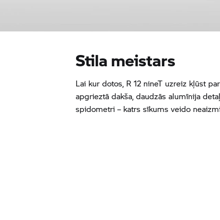
Stila meistars
Lai kur dotos, R 12 nineT uzreiz kļūst p
apgrieztā dakša, daudzās alumīnija detaļ
spidometri – katrs sīkums veido neaizmi