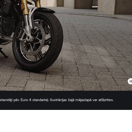
rotāji pēc Euro 4 standarta). Ilustrācijas šajā mājaslapā var atšķirties.