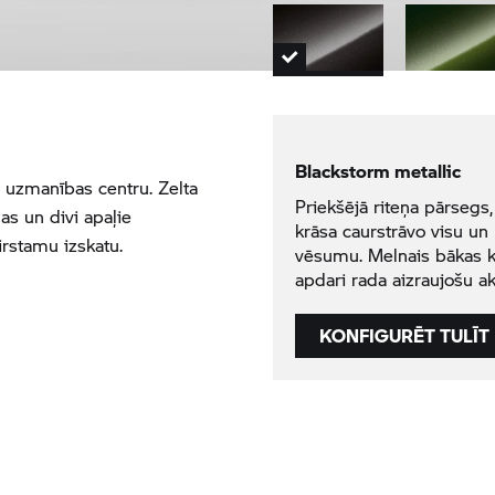
Blackstorm metallic
ar uzmanības centru. Zelta
Priekšējā riteņa pārsegs,
as un divi apaļie
krāsa caurstrāvo visu un
rstamu izskatu.
vēsumu. Melnais bākas k
apdari rada aizraujošu a
KONFIGURĒT TULĪT