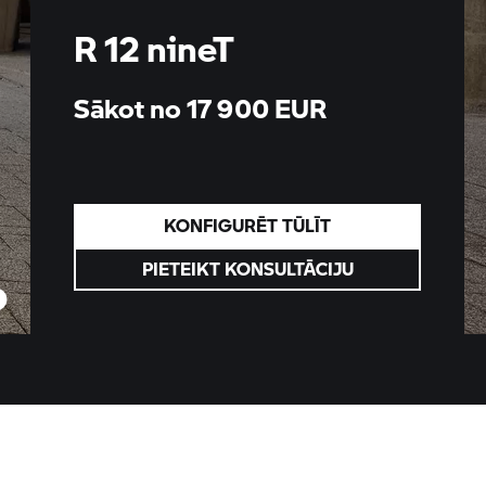
R 12 nineT
Sākot no 17 900
EUR
KONFIGURĒT TŪLĪT
PIETEIKT KONSULTĀCIJU