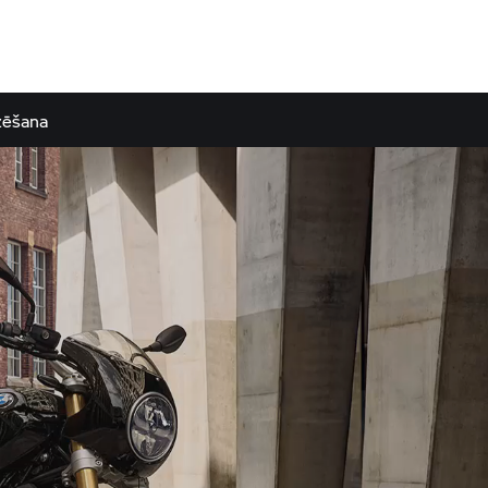
zēšana