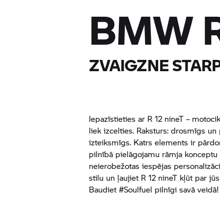
BMW R 
ZVAIGZNE STAR
Iepazīstieties ar R 12 nineT – motoc
liek izcelties. Raksturs: drosmīgs un 
izteiksmīgs. Katrs elements ir pārdom
pilnībā pielāgojamu rāmja konceptu 
neierobežotas iespējas personalizācij
stilu un ļaujiet R 12 nineT kļūt par 
Baudiet #Soulfuel pilnīgi savā veidā!