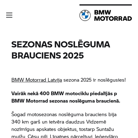
SEZONAS NOSLĒGUMA
BRAUCIENS 2025
BMW Motorrad
Latvija
sezona 2025 ir noslēgusies!
Vairāk nekā 400 BMW motociklu piedalījās p
BMW Motorrad
sezonas noslēguma braucienā.
Šogad motosezonas noslēguma brauciens bija
340 km garš un ietvēra daudzus Vidzemē
nozīmīgus apskates objektus, tostarp Suntažu
muižu, Cēsu pili, Līgatnes pārceltuvi, leģendāro