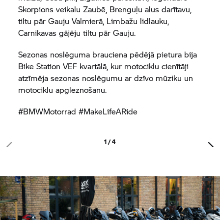
Skorpions veikalu Zaubē, Brenguļu alus darītavu,
tiltu pār Gauju Valmierā, Limbažu lidlauku,
Carnikavas gājēju tiltu pār Gauju.
Sezonas noslēguma brauciena pēdējā pietura bija
Bike Station VEF kvartālā, kur motociklu cienītāji
atzīmēja sezonas noslēgumu ar dzīvo mūziku un
motociklu apgleznošanu.
#BMWMotorrad #MakeLifeARide
1 / 4