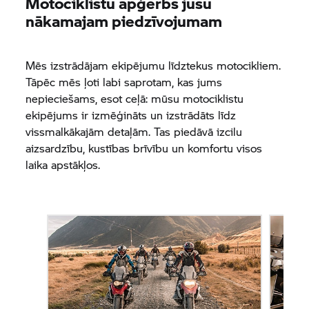
Motociklistu apģērbs jūsu
nākamajam piedzīvojumam
Mēs izstrādājam ekipējumu līdztekus motocikliem.
Tāpēc mēs ļoti labi saprotam, kas jums
nepieciešams, esot ceļā: mūsu motociklistu
ekipējums ir izmēģināts un izstrādāts līdz
vissmalkākajām detaļām. Tas piedāvā izcilu
aizsardzību, kustības brīvību un komfortu visos
laika apstākļos.