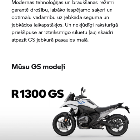
Modernas tehnoloģijas un braukšanas režīmi
garantē drošību, labāko iespējamo saķeri un
optimālu vadāmību uz jebkāda seguma un
jebkādos laikapstākļos. Un nekļūdīgi raksturīgā
priekšpuse ar izteiksmīgo siluetu ļauj skaidri
atpazīt GS jebkurā pasaules malā.
Mūsu GS modeļi