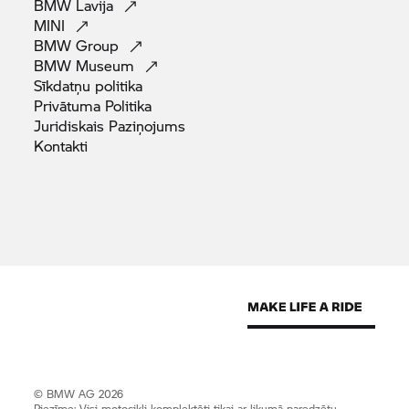
BMW
Lavija
MINI
BMW
Group
BMW
Museum
Sīkdatņu
politika
Privātuma
Politika
Juridiskais
Paziņojums
Kontakti
© BMW AG 2026
Piezīme: Visi motocikli komplektēti tikai ar likumā paredzētu