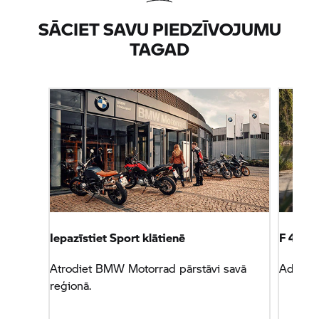
SĀCIET SAVU PIEDZĪVOJUMU
TAGAD
Iepazīstiet Sport klātienē
F 450 
Atrodiet
BMW Motorrad
pārstāvi savā
Advent
reģionā.