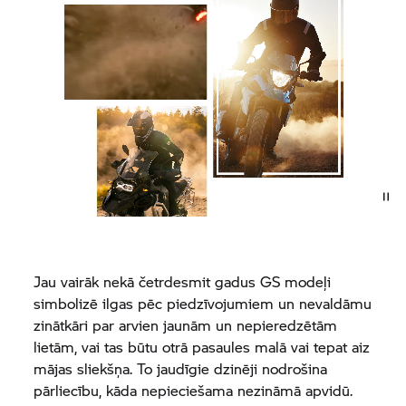
Jau vairāk nekā četrdesmit gadus GS modeļi
simbolizē ilgas pēc piedzīvojumiem un nevaldāmu
zinātkāri par arvien jaunām un nepieredzētām
lietām, vai tas būtu otrā pasaules malā vai tepat aiz
mājas sliekšņa. To jaudīgie dzinēji nodrošina
pārliecību, kāda nepieciešama nezināmā apvidū.