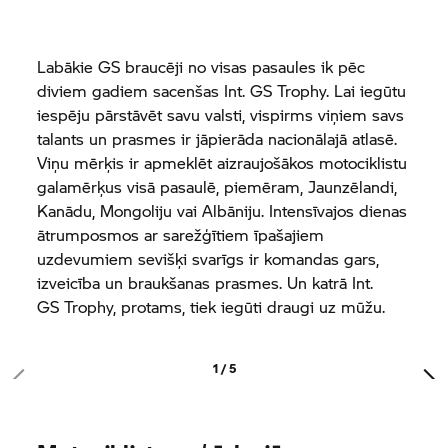
Labākie GS braucēji no visas pasaules ik pēc
diviem gadiem sacenšas Int.
GS Trophy.
Lai iegūtu
iespēju pārstāvēt savu valsti, vispirms viņiem savs
talants un prasmes ir jāpierāda nacionālajā atlasē.
Viņu mērķis ir apmeklēt aizraujošākos motociklistu
galamērķus visā pasaulē, piemēram, Jaunzēlandi,
Kanādu, Mongoliju vai Albāniju. Intensīvajos dienas
ātrumposmos ar sarežģītiem īpašajiem
uzdevumiem sevišķi svarīgs ir komandas gars,
izveicība un braukšanas prasmes. Un katrā Int.
GS Trophy,
protams, tiek iegūti draugi uz mūžu.
1 / 5