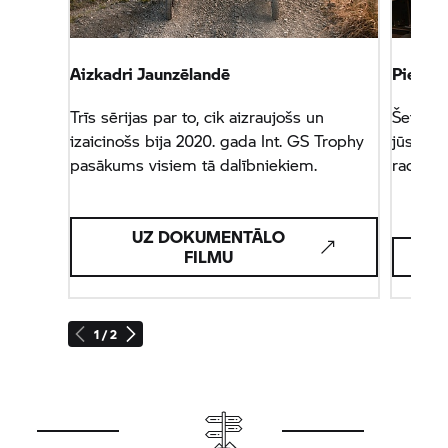
Aizkadri Jaunzēlandē
Pieder
Trīs sērijas par to, cik aizraujošs un
Šeit atr
izaicinošs bija 2020. gada Int.
GS Trophy
jūsu zi
pasākums visiem tā dalībniekiem.
radīti, 
UZ DOKUMENTĀLO
FILMU
1 / 2