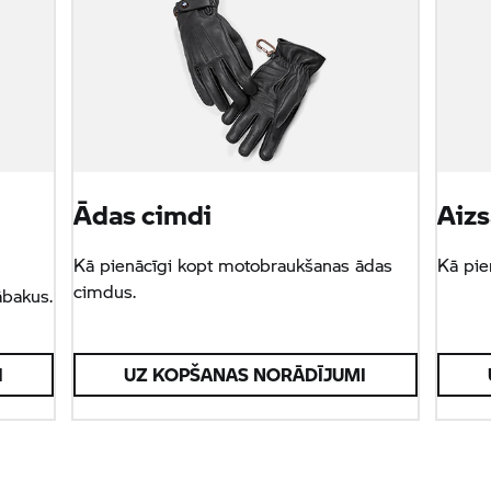
a
Ādas cimdi
Aizs
Kā pienācīgi kopt motobraukšanas ādas
Kā pie
cimdus.
ābakus.
I
UZ KOPŠANAS NORĀDĪJUMI