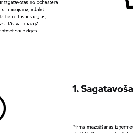
ir izgatavotas no poliestera
dru maisījuma, atbilst
rtiem. Tās ir vieglas,
as. Tās var mazgāt
ntojot saudzīgas
1. Sagatavoš
Pirms mazgāšanas izņemiet a