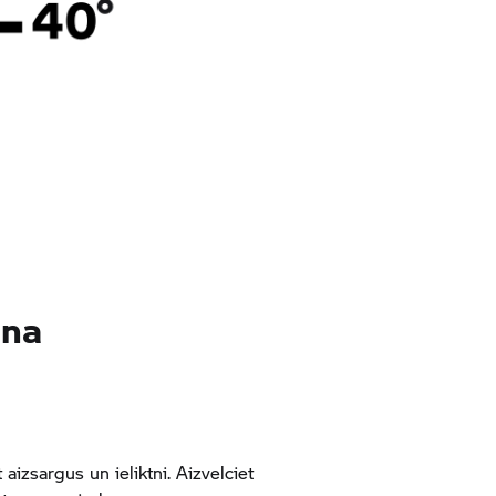
ana
izsargus un ieliktni. Aizvelciet