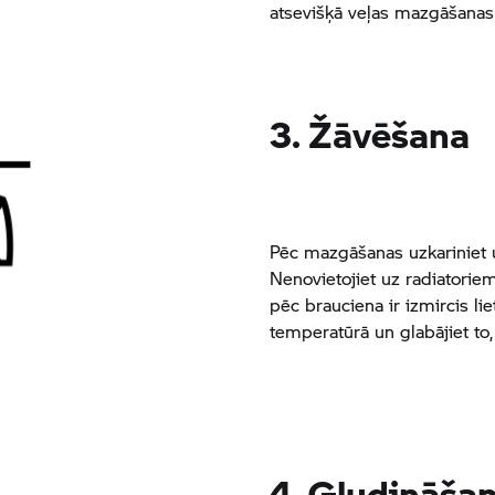
atsevišķā veļas mazgāšanas
3. Žāvēšana
Pēc mazgāšanas uzkariniet u
Nenovietojiet uz radiatoriem
pēc brauciena ir izmircis lie
temperatūrā un glabājiet to
4. Gludināša