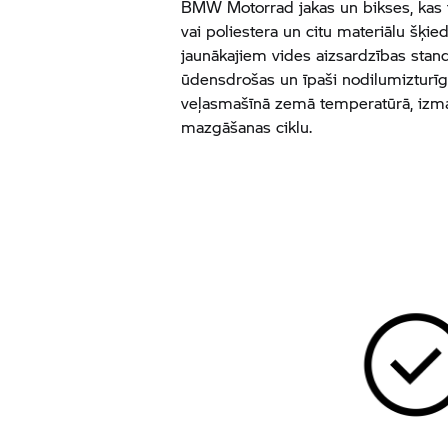
BMW Motorrad
jakas un bikses, kas 
vai poliestera un citu materiālu šķie
jaunākajiem vides aizsardzības standa
ūdensdrošas un īpaši nodilumizturīg
veļasmašīnā zemā temperatūrā, izma
mazgāšanas ciklu.