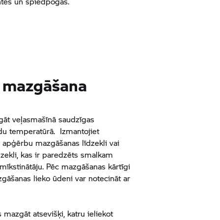
entes un spiedpogas.
un mazgāšana
gāt veļasmašīnā saudzīgas
u temperatūrā. Izmantojiet
o apģērbu mazgāšanas līdzekli vai
zekli, kas ir paredzēts smalkam
mīkstinātāju. Pēc mazgāšanas kārtīgi
zgāšanas lieko ūdeni var notecināt ar
s mazgāt atsevišķi, katru ieliekot