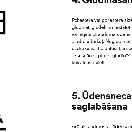
Poliestera vai poliestera š
gludināt, gludeklim iestato
var atjaunot auduma ūdensn
simbolu birku). Negludiniet
uzdruku vai līplentes. Lai s
aksesuārus, pirms gludināša
kokvilnas dvieli.
5. Ūdensneca
saglabāšana
Ārējais audums ar ūdensneca