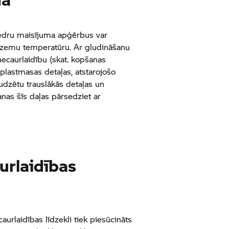
ķiedru maisījuma apģērbus var
t zemu temperatūru. Ar gludināšanu
ecaurlaidību (skat. kopšanas
 plastmasas detaļas, atstarojošo
audzētu trauslākās detaļas un
nas šīs daļas pārsedziet ar
urlaidības
urlaidības līdzekli tiek piesūcināts