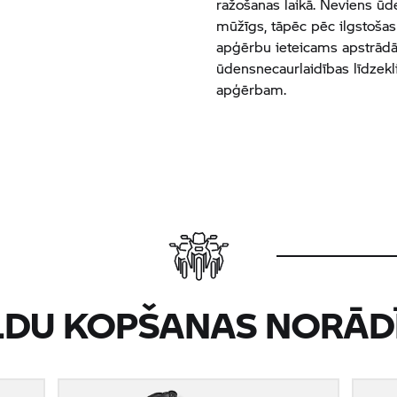
ražošanas laikā. Neviens ū
mūžīgs, tāpēc pēc ilgstošas
apģērbu ieteicams apstrādā
ūdensnecaurlaidības līdzekl
apģērbam.
LDU KOPŠANAS NORĀD