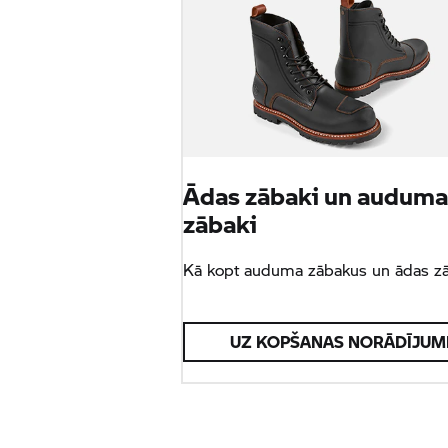
Ādas zābaki un audum
zābaki
Kā kopt auduma zābakus un ādas z
UZ KOPŠANAS NORĀDĪJUM