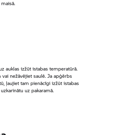
 maisā.
z auklas izžūt istabas temperatūrā.
 vai nežāvējiet saulē. Ja apģērbs
tū, ļaujiet tam pienācīgi izžūt istabas
, uzkarinātu uz pakaramā.
na