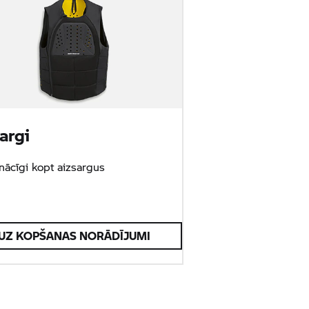
argi
nācīgi kopt aizsargus
UZ KOPŠANAS NORĀDĪJUMI