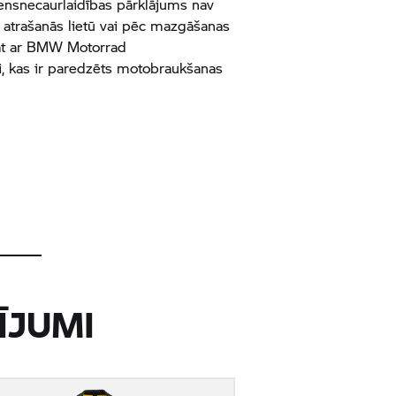
densnecaurlaidības pārklājums nav
 atrašanās lietū vai pēc mazgāšanas
t ar
BMW Motorrad
i, kas ir paredzēts motobraukšanas
ĪJUMI