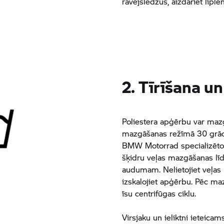
rāvējslēdžus, aizdariet līpl
2. Tīrīšana 
Poliestera apģērbu var maz
mazgāšanas režīmā 30 grād
BMW Motorrad
specializēt
šķidru veļas mazgāšanas līd
audumam. Nelietojiet veļas 
izskalojiet apģērbu. Pēc ma
īsu centrifūgas ciklu.
Virsjaku un ieliktni ieteicam