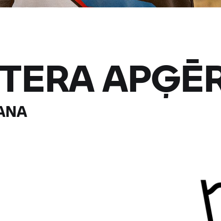
STERA APĢĒ
ANA