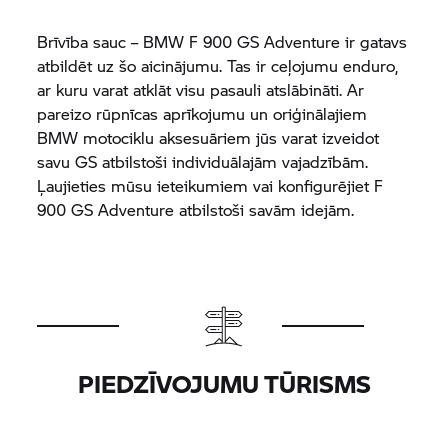
Brīvība sauc – BMW F 900 GS Adventure ir gatavs
atbildēt uz šo aicinājumu. Tas ir ceļojumu enduro,
ar kuru varat atklāt visu pasauli atslābināti. Ar
pareizo rūpnīcas aprīkojumu un oriģinālajiem
BMW motociklu aksesuāriem jūs varat izveidot
savu GS atbilstoši individuālajām vajadzībām.
Ļaujieties mūsu ieteikumiem vai konfigurējiet F
900 GS Adventure atbilstoši savām idejām.
PIEDZĪVOJUMU TŪRISMS