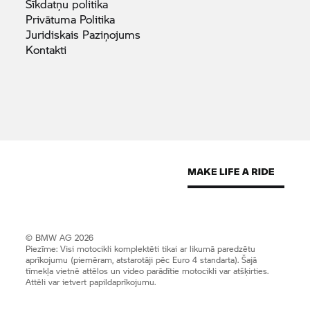
Sīkdatņu
politika
Privātuma
Politika
Juridiskais
Paziņojums
Kontakti
© BMW AG 2026
Piezīme: Visi motocikli komplektēti tikai ar likumā paredzētu
aprīkojumu (piemēram, atstarotāji pēc Euro 4 standarta). Šajā
tīmekļa vietnē attēlos un video parādītie motocikli var atšķirties.
Attēli var ietvert papildaprīkojumu.