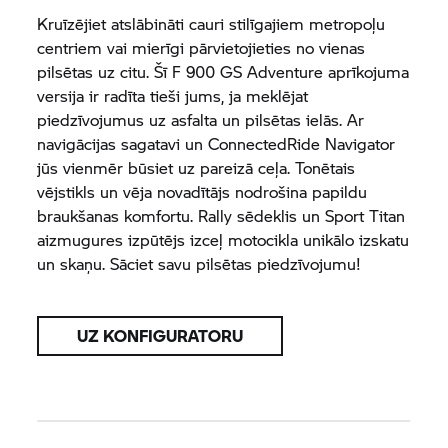
Kruīzējiet atslābināti cauri stilīgajiem metropoļu
centriem vai mierīgi pārvietojieties no vienas
pilsētas uz citu. Šī F 900 GS Adventure aprīkojuma
versija ir radīta tieši jums, ja meklējat
piedzīvojumus uz asfalta un pilsētas ielās. Ar
navigācijas sagatavi un ConnectedRide Navigator
jūs vienmēr būsiet uz pareizā ceļa. Tonētais
vējstikls un vēja novadītājs nodrošina papildu
braukšanas komfortu. Rally sēdeklis un Sport Titan
aizmugures izpūtējs izceļ motocikla unikālo izskatu
un skaņu. Sāciet savu pilsētas piedzīvojumu!
UZ KONFIGURATORU