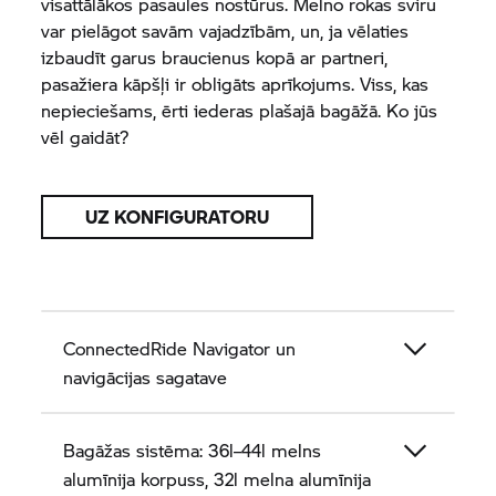
visattālākos pasaules nostūrus. Melno rokas sviru
var pielāgot savām vajadzībām, un, ja vēlaties
izbaudīt garus braucienus kopā ar partneri,
pasažiera kāpšļi ir obligāts aprīkojums. Viss, kas
nepieciešams, ērti iederas plašajā bagāžā. Ko jūs
vēl gaidāt?
UZ KONFIGURATORU
ConnectedRide Navigator un
navigācijas sagatave
Bagāžas sistēma: 36l–44l melns
alumīnija korpuss, 32l melna alumīnija