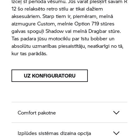
izceļ šī perioda vēsumu. Jūs varat piešķirt savam R
12 šo relaksēto retro stilu ar tikai dažiem
aksesuāriem. Starp tiem ir, piemēram, melnā
aizmugure Custom, melnie Option 719 stūres
galvas spoguļi Shadow vai melnā Dragbar stūre.
Tas padara jūsu motociklu par īstu bobber un
absolūtu uzmanības piesaistītāju, neatkarīgi no tā,
kur tas parādās.
UZ KONFIGURATORU
Comfort pakotne
Izplūdes sistēmas dizaina opcija