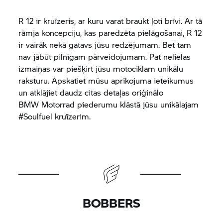
R 12 ir kruīzeris, ar kuru varat braukt ļoti brīvi. Ar tā
rāmja koncepciju, kas paredzēta pielāgošanai, R 12
ir vairāk nekā gatavs jūsu redzējumam. Bet tam
nav jābūt pilnīgam pārveidojumam. Pat nelielas
izmaiņas var piešķirt jūsu motociklam unikālu
raksturu. Apskatiet mūsu aprīkojuma ieteikumus
un atklājiet daudz citas detaļas oriģinālo
BMW Motorrad
piederumu klāstā jūsu unikālajam
#Soulfuel kruīzerim.
BOBBERS