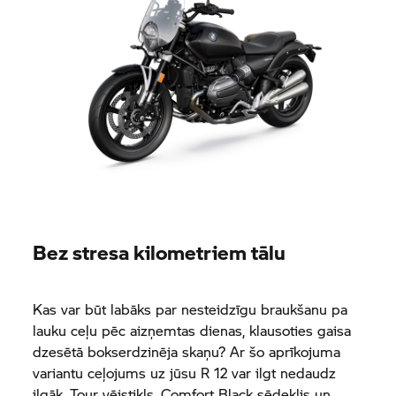
Bez stresa kilometriem tālu
Kas var būt labāks par nesteidzīgu braukšanu pa
lauku ceļu pēc aizņemtas dienas, klausoties gaisa
dzesētā bokserdzinēja skaņu? Ar šo aprīkojuma
variantu ceļojums uz jūsu R 12 var ilgt nedaudz
ilgāk. Tour vējstikls, Comfort Black sēdeklis un