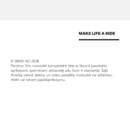
© BMW AG 2026
Piezīme: Visi motocikli komplektēti tikai ar likumā paredzētu
aprīkojumu (piemēram, atstarotāji pēc Euro 4 standarta). Šajā
tīmekļa vietnē attēlos un video parādītie motocikli var atšķirties.
Attēli var ietvert papildaprīkojumu.