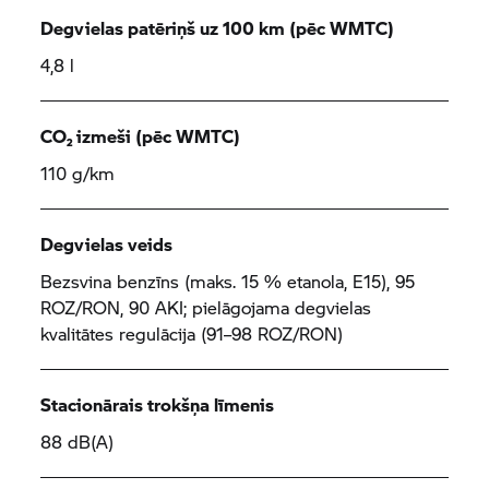
Degvielas patēriņš uz 100 km (pēc WMTC)
4,8 l
CO₂ izmeši (pēc WMTC)
110 g/km
Degvielas veids
Bezsvina benzīns (maks. 15 % etanola, E15), 95
ROZ/RON, 90 AKI; pielāgojama degvielas
kvalitātes regulācija (91–98 ROZ/RON)
Stacionārais trokšņa līmenis
88 dB(A)