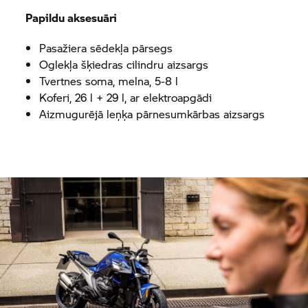
Papildu aksesuāri
Pasažiera sēdekļa pārsegs
Oglekļa šķiedras cilindru aizsargs
Tvertnes soma, melna, 5-8 l
Koferi, 26 l + 29 l, ar elektroapgādi
Aizmugurējā leņķa pārnesumkārbas aizsargs