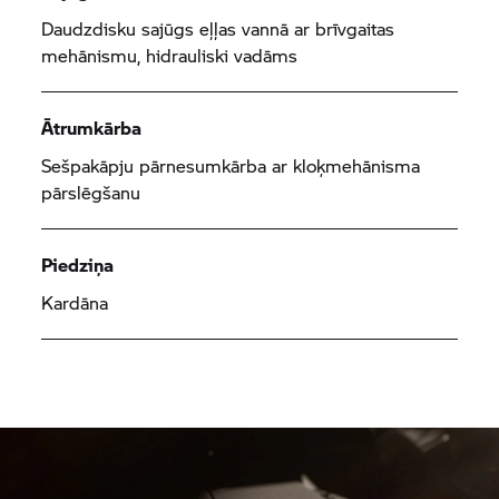
Daudzdisku sajūgs eļļas vannā ar brīvgaitas
mehānismu, hidrauliski vadāms
Ātrumkārba
Sešpakāpju pārnesumkārba ar kloķmehānisma
pārslēgšanu
Piedziņa
Kardāna