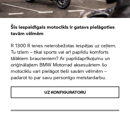
Šis iespaidīgais motocikls ir gatavs pielāgoties
tavām vēlmēm
R 1300 R ienes neierobežotas iespējas uz ceļiem.
Tu izlem – tikai sports vai arī papildu komforts
tālākiem braucieniem? Ar papildaprīkojumu un
oriģinālajiem
BMW Motorrad
aksesuāriem šo
motociklu vari pielāgot tieši savām vēlmēm –
padarot to par savu personīgo meistardarbu.
UZ KONFIGURATORU