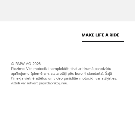
© BMW AG 2026
Piezīme: Visi motocikli komplektēti tikai ar likumā paredzētu
aprīkojumu (piemēram, atstarotāji pēc Euro 4 standarta). Šajā
tīmekļa vietnē attēlos un video parādītie motocikli var atšķirties.
Attēli var ietvert papildaprīkojumu.