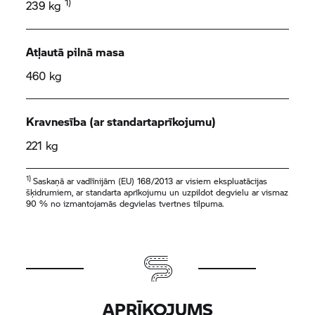
1)
239 kg
Atļautā pilnā masa
460 kg
Kravnesība (ar standartaprīkojumu)
221 kg
1)
Saskaņā ar vadlīnijām (EU) 168/2013 ar visiem ekspluatācijas
šķidrumiem, ar standarta aprīkojumu un uzpildot degvielu ar vismaz
90 % no izmantojamās degvielas tvertnes tilpuma.
APRĪKOJUMS