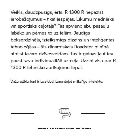
Veikls, daudzpusīgs, ērts: R 1300 R nepazīst
ierobežojumus – tikai iespējas. Līkumu mednieks
vai sportisks ceļotājs? Tas apvieno abu pasauļu
labāko un pārnes to uz ielām. Jaudīgs
bokserdzinējs, izteiksmīgs dizains un inteliģentas
tehnoloģijas – šis dinamiskais Roadster pilnībā
atbilst tavam dzīvesveidam. Tas ir gatavs ļaut tev
paust savu individualitāti uz ceļa. Uzzini visu par R
1300 R tehnisko aprīkojumu tepat.
Dažu attēlu foni ir izveidoti, izmantojot mākslīgo intelektu.