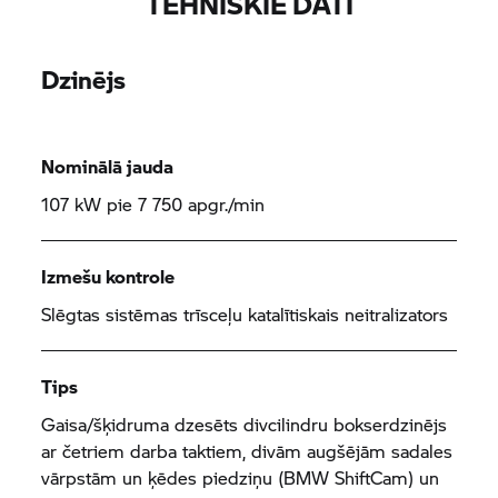
TEHNISKIE DATI
Dzinējs
Nominālā jauda
107 kW pie 7 750 apgr./min
Izmešu kontrole
Slēgtas sistēmas trīsceļu katalītiskais neitralizators
Tips
Gaisa/šķidruma dzesēts divcilindru bokserdzinējs
ar četriem darba taktiem, divām augšējām sadales
vārpstām un ķēdes piedziņu (BMW ShiftCam) un