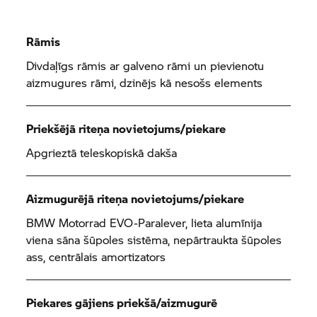
Rāmis
Divdaļīgs rāmis ar galveno rāmi un pievienotu
aizmugures rāmi, dzinējs kā nesošs elements
Priekšējā riteņa novietojums/piekare
Apgrieztā teleskopiskā dakša
Aizmugurējā riteņa novietojums/piekare
BMW Motorrad
EVO-Paralever, lieta alumīnija
viena sāna šūpoles sistēma, nepārtraukta šūpoles
ass, centrālais amortizators
Piekares gājiens priekšā/aizmugurē