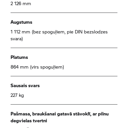
2 126 mm
Augstums
1 112 mm (bez spoguļiem, pie DIN bezslodzes
svara)
Platums
864 mm (virs spoguļiem)
Sausais svars
227 kg
Pašmasa, braukšanai gatavā stāvoklī, ar pilnu
degvielas tvertni