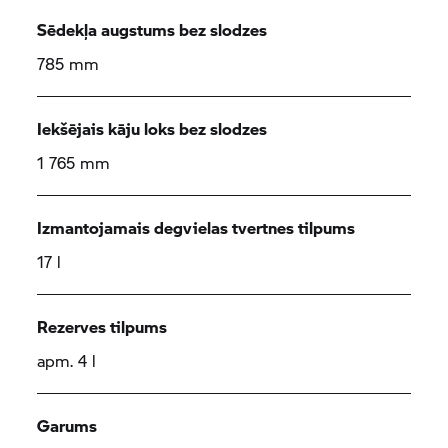
Sēdekļa augstums bez slodzes
785 mm
Iekšējais kāju loks bez slodzes
1 765 mm
Izmantojamais degvielas tvertnes tilpums
17 l
Rezerves tilpums
apm. 4 l
Garums