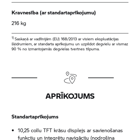
Kravnesība (ar standartaprīkojumu)
216 kg
1)
Saskaņā ar vadlīnijām (EU) 168/2013 ar visiem ekspluatācijas
šķidrumiem, ar standarta aprīkojumu un uzpildot degvielu ar vismaz
90 % no izmantojamās degvielas tvertnes tilpuma.
APRĪKOJUMS
Standartaprīkojums
10,25 collu TFT krāsu displejs ar savienošanas
funkciju un integrētu navigāciju (nodrošina