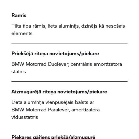
Rāmis
Tilta tipa rāmis, liets alumīnijs, dzinējs kā nesošais
elements
Priekšējā riteņa novietojums/piekare
BMW Motorrad
Duolever; centrālais amortizatora
statnis
Aizmugurējā riteņa novietojums/piekare
Lieta alumīnija vienpusējais balsts ar
BMW Motorrad
Paralever, amortizatora
vidusstatnis
Piekares gājiens priekšā/aizmugurē