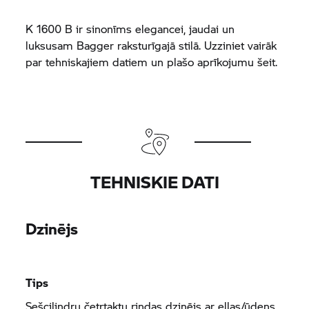
K 1600 B
ir sinonīms elegancei, jaudai un
luksusam Bagger raksturīgajā stilā. Uzziniet vairāk
par tehniskajiem datiem un plašo aprīkojumu šeit.
TEHNISKIE DATI
Dzinējs
Tips
Sešcilindru četrtaktu rindas dzinējs ar eļļas/ūdens