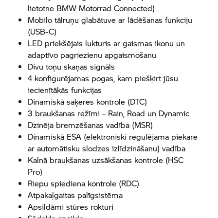
lietotne
BMW Motorrad
Connected)
Mobilo tālruņu glabātuve ar lādēšanas funkciju
(USB-C)
LED priekšējais lukturis ar gaismas ikonu un
adaptīvo pagriezienu apgaismošanu
Divu toņu skaņas signāls
4 konfigurējamas pogas, kam piešķirt jūsu
iecienītākās funkcijas
Dinamiskā saķeres kontrole (DTC)
3 braukšanas režīmi – Rain, Road un Dynamic
Dzinēja bremzēšanas vadība (MSR)
Dinamiskā ESA (elektroniski regulējama piekare
ar automātisku slodzes izlīdzināšanu) vadība
Kalnā braukšanas uzsākšanas kontrole (HSC
Pro)
Riepu spiediena kontrole (RDC)
Atpakaļgaitas palīgsistēma
Apsildāmi stūres rokturi