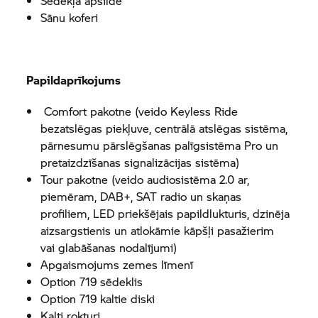
Sēdekļa apsilde
Sānu koferi
Papildaprīkojums
Comfort pakotne (veido Keyless Ride
bezatslēgas piekļuve, centrālā atslēgas sistēma,
pārnesumu pārslēgšanas palīgsistēma Pro un
pretaizdzīšanas signalizācijas sistēma)
Tour pakotne (veido audiosistēma 2.0 ar,
piemēram, DAB+, SAT radio un skaņas
profiliem, LED priekšējais papildlukturis, dzinēja
aizsargstienis un atlokāmie kāpšļi pasažierim
vai glabāšanas nodalījumi)
Apgaismojums zemes līmenī
Option 719 sēdeklis
Option 719 kaltie diski
Kalti rokturi