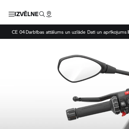
IZVĒLNE
CE 04
Darbības attālums un uzlāde
Dati un aprīkojums