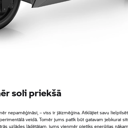
r soli priekšā
ēr nepamēģināsi, – viss ir jāizmēģina. Atklājiet savu lielpilsēt
perimentālā veidā. Tomēr jums patīk būt gatavam jebkurai situ
ātrās uzlādes lādētājam, jums vienmēr pietiks enerģijas nāka