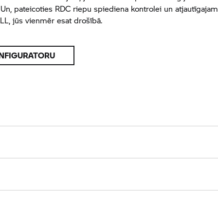
Un, pateicoties RDC riepu spiediena kontrolei un atjautīgajam
L, jūs vienmēr esat drošībā.
NFIGURATORU