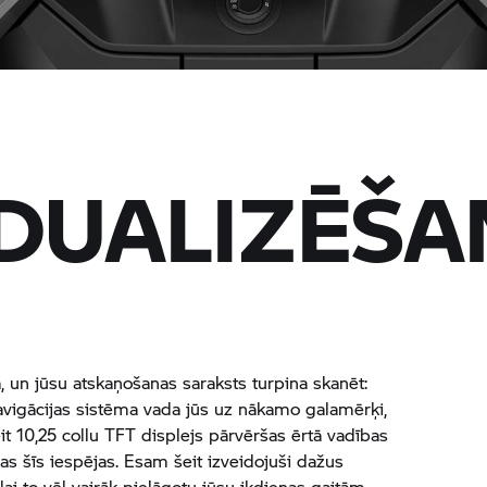
IDUALIZĒŠA
, un jūsu atskaņošanas saraksts turpina skanēt:
igācijas sistēma vada jūs uz nākamo galamērķi,
t 10,25 collu TFT displejs pārvēršas ērtā vadības
s šīs iespējas. Esam šeit izveidojuši dažus
ai to vēl vairāk pielāgotu jūsu ikdienas gaitām.