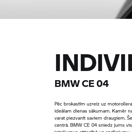
INDIV
BMW CE 04
Pēc brokastīm uzreiz uz motorollera
ideālam dienas sākumam. Kamēr nav
varat piezvanīt saviem draugiem. Šei
centrā.
BMW CE 04
sniedz jums visa
ieteikumus attiecībā uz aprīkojumu, l