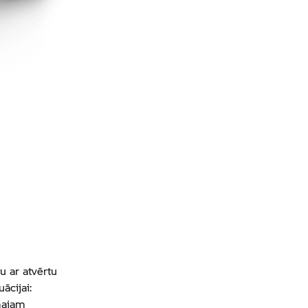
u ar atvērtu
ācijai:
majam