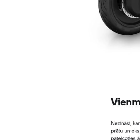
Vienmē
Nezināsi, kam
prātu un eks
pateicoties 