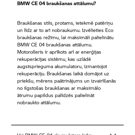
BMW CE 04
braukšanas attālumu?
Braukšanas stils, protams, ietekmē patēriņu
un līdz ar to arī nobraukumu. Izvēlieties Eco
braukšanas režīmu, lai maksimāli palielinātu
BMW CE 04
braukšanas attālumu.
Motorolleris ir aprīkots arī ar enerģijas
rekuperācijas sistēmu, kas uzlādē
augstsprieguma akumulatoru, izmantojot
rekuperāciju. Braukšanas laikā domājot uz
priekšu, mērens paātrinājums un izvairīšanās
no ilgstošas braukšanas ar maksimālo
ātrumu papildus palīdzēs palielināt
nobraukto attālumu.