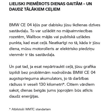
LIELISKI PIEMĒROTS DIENAS GAITĀM – UN
DAUDZ TĀLĀKIEM CEĻIEM
BMW CE 04
kļūs par dabisku jūsu ikdienas dzīves
sastāvdaļu. To var uzlādēt no mājsaimniecības
rozetēm, Wallbox mājās vai publiskā uzlādes
punkta, kad esat ceļā. Neatkarīgi no tā, kāda ir jūsu
diena, mūsu motorolleris ar elektrisko piedziņu
vienmēr ir tās sastāvdaļa.
Un pat tad, ja esat nepārtraukti ceļā, jūsu grafika
izpildi bez problēmām nodrošinās
BMW CE 04
augstsprieguma akumulators, jo tā darbības
rādiuss ir veseli 130 kilometri*. Citiem vārdiem
sakot, dienas beigās jums joprojām būs atlicis
daudz enerģijas.
* Atbilstoši WMTC standartam