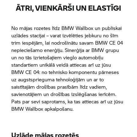
ĀTRI, VIENKĀRŠI UN ELASTĪGI
No mājas rozetes līdz BMW Wallbox un publiskai
uzlādes stacijai – varat izvēlēties jebkuru no šīm
trim iespējām, lai nodrošinātu savam
BMW CE 04
nepieciešamo enerģiju. Sinerģija ar BMW grupu
un no tās izrietošajiem vieglo automobiļu
standartiem unikālā veidā attiecas arī uz jūsu
BMW CE 04:
no tehnisko komponentu pārneses
uz augstsprieguma tehnoloģijām un ar to
saistītajām drošības prasībām līdz vadiem,
savienotājiem un drošības izslēgšanas ierīcēm.
Pats par sevi saprotams, ka tas attiecas arī uz jūsu
BMW Wallbox apkalpošanu.
Uzlāde mājas rozetēs