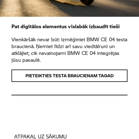
Pat digitālos elementus vislabāk izbaudīt tieši
Vienkāršāk nevar būt: izmēģiniet
BMW CE 04
testa
braucienā. Ņemiet līdzi arī savu viedtālruni un
atklājiet, cik nevainojami
BMW CE 04
integrējas
jūsu pasaulē.
PIETEIKTIES TESTA BRAUCIENAM TAGAD
ATPAKAĻ UZ SĀKUMU