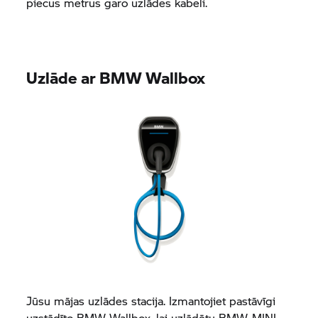
piecus metrus garo uzlādes kabeli.
Uzlāde ar BMW Wallbox
Jūsu mājas uzlādes stacija. Izmantojiet pastāvīgi
uzstādīto BMW Wallbox, lai uzlādētu BMW, MINI