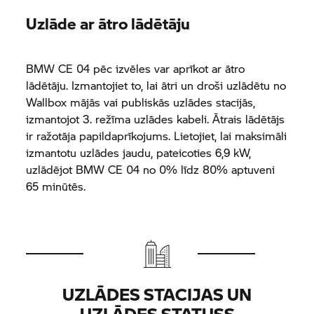
Uzlāde ar ātro lādētāju
BMW CE 04
pēc izvēles var aprīkot ar ātro
lādētāju. Izmantojiet to, lai ātri un droši uzlādētu no
Wallbox mājās vai publiskās uzlādes stacijās,
izmantojot 3. režīma uzlādes kabeli. Ātrais lādētājs
ir ražotāja papildaprīkojums. Lietojiet, lai maksimāli
izmantotu uzlādes jaudu, pateicoties 6,9 kW,
uzlādējot
BMW CE 04
no 0% līdz 80% aptuveni
65 minūtēs.
UZLĀDES STACIJAS UN
UZLĀDES STATUSS