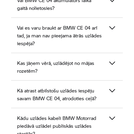
Vai
BMW CE 04
akumulators laika
gaitā nolietosies?
Vai es varu braukt ar
BMW CE 04
arī
tad, ja man nav pieejama ātrās uzlādes
iespēja?
Kas jāņem vērā, uzlādējot no mājas
rozetēm?
Kā atrast atbilstošu uzlādes iespēju
savam
BMW CE 04,
atrodoties ceļā?
Kādu uzlādes kabeli
BMW Motorrad
piedāvā uzlādei publiskās uzlādes
stacijās?